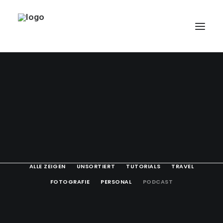
HOME
PORTFOLIO
MINDFULPHOTOJOURNEY
ABOUT
BLOG
ALLE ZEIGEN
UNSORTIERT
TUTORIALS
TRAVEL
SUCHE
FOTOGRAFIE
PERSONAL
PODCAST
KONTAKT
IMPRESSUM