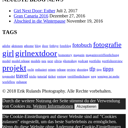
Girl Next Door: Esther
Juli 2, 2017
Gran Canaria 2016
Dezember 27, 2016
Abschied in die Winterpause
November 19, 2016
TAGS
fotografie
fotobuch
adobe
aktionen
athome
blog
door
fethiye
fotoblog
girl
girlnextdoor
homestory
magazin
magazinveröffentlichung
model
model release
models
neu
next
olivia
photoshop
podcast
portfolio
portfolioreview
projekt
tfp
tipps
recht
reduziert
reisen
release
review
shooting
tipp
travel
topmodel
tricks
tutorial
türkei
vertrag
veröffentlichung
weg
weniger ist mehr
workflow
zuhause
© 2018 Erik Rulands Photography. Alle Rechte vorbehalten.
Durch die weitere Nutzung der Seite stimmst du der Verwendung
von Cookies zu.
Weitere Informationen
Akzeptieren
Die Cookie-Einstellungen auf dieser Website sind auf "Cookies
zulassen" eingestellt, um das beste Surferlebnis zu ermöglichen.
Wenn du diese Website ohne Änderung der Cookie-Einstellungen