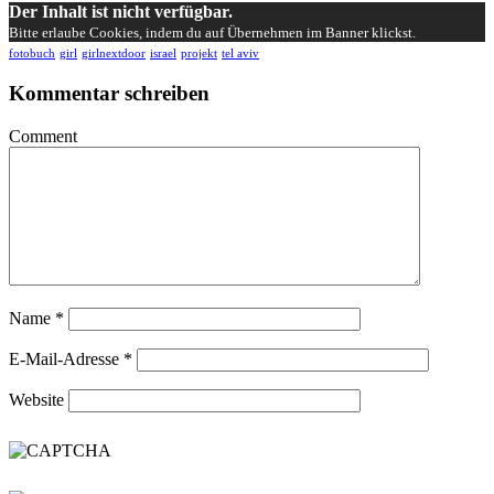
Der Inhalt ist nicht verfügbar.
Bitte erlaube Cookies, indem du auf Übernehmen im Banner klickst.
fotobuch
girl
girlnextdoor
israel
projekt
tel aviv
Kommentar schreiben
Comment
Name
*
E-Mail-Adresse
*
Website