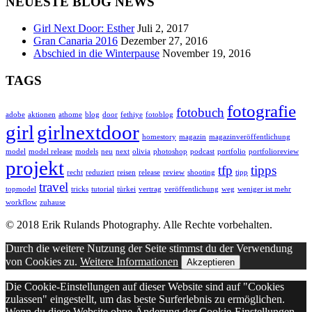
NEUESTE BLOG NEWS
Girl Next Door: Esther
Juli 2, 2017
Gran Canaria 2016
Dezember 27, 2016
Abschied in die Winterpause
November 19, 2016
TAGS
fotografie
fotobuch
adobe
aktionen
athome
blog
door
fethiye
fotoblog
girl
girlnextdoor
homestory
magazin
magazinveröffentlichung
model
model release
models
neu
next
olivia
photoshop
podcast
portfolio
portfolioreview
projekt
tfp
tipps
recht
reduziert
reisen
release
review
shooting
tipp
travel
topmodel
tricks
tutorial
türkei
vertrag
veröffentlichung
weg
weniger ist mehr
workflow
zuhause
© 2018 Erik Rulands Photography. Alle Rechte vorbehalten.
Durch die weitere Nutzung der Seite stimmst du der Verwendung
von Cookies zu.
Weitere Informationen
Akzeptieren
Die Cookie-Einstellungen auf dieser Website sind auf "Cookies
zulassen" eingestellt, um das beste Surferlebnis zu ermöglichen.
Wenn du diese Website ohne Änderung der Cookie-Einstellungen